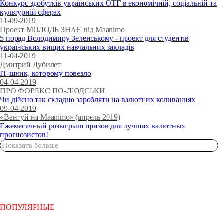
Конкурс здобутків українських ОТГ в економічній, соціальній та
культурній сферах
11-09-2019
Проект МОЛОДЬ ЗНАЄ від Maanimo
5 порад Володимиру Зеленському - проект для студентів
українських вищих навчальних закладів
11-04-2019
Дмитрий Дубилет
IT-шник, которому повезло
04-04-2019
ПРО ФОРЕКС ПО-ЛЮДСЬКИ
Чи дійсно так складно заробляти на валютних коливаннях
09-04-2019
«Вангуй на Maanimo» (апрель 2019)
Ежемесячный розыгрыш призов для лучших валютных
прогнозистов!
Показать больше
ПОПУЛЯРНЫЕ