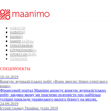
НОВОСТИ
НОВОСТИ
ВАЛЮТА
ВАЛЮТА
БАНКИ
БАНКИ
МИКРОЗАЙМЫ
МИКРОЗАЙМЫ
СТРАХОВАНИЕ
СТРАХОВАНИЕ
КРЕДИТ ОНЛАЙН
КРЕДИТ ОНЛАЙН
ПОЛЕЗНОЕ
ПОЛЕЗНОЕ
СПЕЦПРОЕКТЫ
10-10-2019
Конкурс журналістських робіт «Вони змогли: бізнес-герої мого
краю»
Фінансовий портал Maanimo анонсує конкурс журналістських
робіт, завдяки якому ми прагнемо розповісти про найбільш
успішні приклади українського малого бізнесу на місцях.
24-09-2019
Історії громад України: успіх 2019