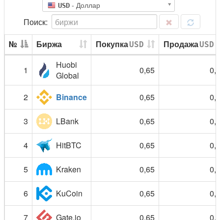
- Доллар
USD
№
Биржа
Покупка
Продажа
USD
USD
Huobi
1
0,65
0,
Global
2
Binance
0,65
0,
3
LBank
0,65
0,
4
HitBTC
0,65
0,
5
Kraken
0,65
0,
6
KuCoin
0,65
0,
7
Gate.io
0,65
0,