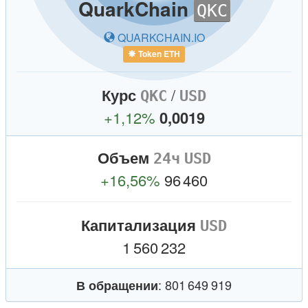
QuarkChain
QKC
QUARKCHAIN.IO
Курс
/
QKC
USD
+1,12%
0,0019
Объем
USD
+16,56%
96 460
Капитализация
USD
1 560 232
: