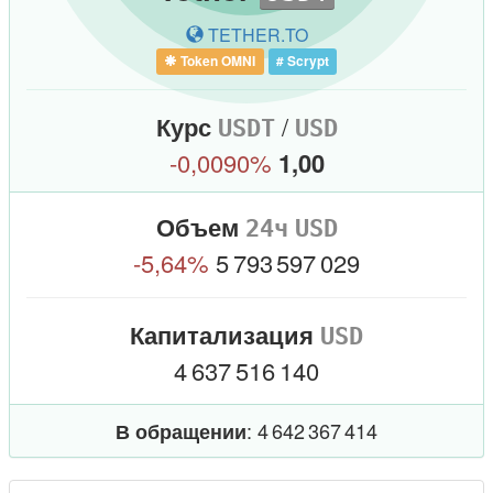
TETHER.TO
#
Курс
/
USDT
USD
-0,0090%
1,00
Объем
USD
-5,64%
5 793 597 029
Капитализация
USD
4 637 516 140
: