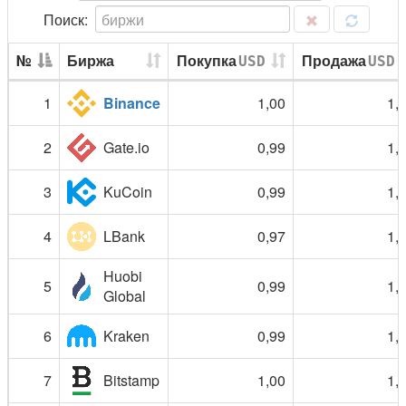
№
Биржа
Покупка
Продажа
USD
USD
1
Binance
1,00
1,
2
Gate.io
0,99
1,
3
KuCoin
0,99
1,
4
LBank
0,97
1,
Huobi
5
0,99
1,
Global
6
Kraken
0,99
1,
7
Bitstamp
1,00
1,