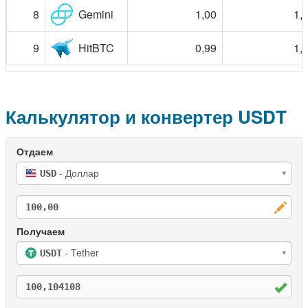
8
Gemini
1,00
1,
9
HitBTC
0,99
1,
Калькулятор и конвертер USDT
- Доллар
USD
- Tether
USDT