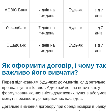
АСВІО Банк
7 днів на
Будь-які
від 7
тиждень
днів
Укрсоцбанк
7 днів на
Будь-які
від 7
тиждень
днів
Ощадбанк
7 днів на
Будь-які
від 7
тиждень
днів
Як оформити договір, і чому так
важливо його вивчати?
Перед підписанням будь-яких документів, слід ретельно
проаналізувати їх зміст. Адже найменша неточність у
формулюваннях, наявність додаткових пунктів або умов
можуть призвести до неприємних наслідків.
Детальне вивчення договору при оренді комірки в банку