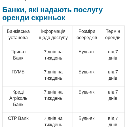
Банки, які надають послугу
оренди скриньок
Банківська
Інформація
Розміри
Термін
установа
щодо доступу
осередків
оренди
Приват
7 днів на
Будь-які
від 7
Банк
тиждень
днів
ПУМБ
7 днів на
Будь-які
від 7
тиждень
днів
Креді
7 днів на
Будь-які
від 7
Агріколь
тиждень
днів
Банк
OTP Bank
7 днів на
Будь-які
від 7
тиждень
днів