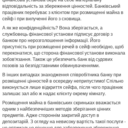
відповідальність за збереження цінностей. Банківський
працівник перебуває з клієнтом при розмищенні майна в
сейф і при вилученні його з сховища.
А як же конфіденційність? Вона зберігається, а
службовець фінансової установи підписує договір з
банком про нерозголошення інформації. Його
присутність при розміщенні речей в сейф необхідно, щоб
переконатися, що сторона фінансової установи виконала
зобов'язання. Також це убезпечить банк від судових
позовів за безпідставними обвинуваченнями.
В інших випадках знаходження співробітника банку при
розміщенні цінностей в осередку неприпустимо! Спільно
виконується лише відкриття сейфа, після чого працівник
залишає зал або ж надає клієнту окрему кімнату.
Розміщення майна в банківських скриньках вважається
одним з найбезпечніших методів зберігання цінних
предметів. Адже стороннім закритий доступ в
депозитарій. З огляду на невисоку вартість такої послуги -
це оптимальне рішення для забезпечення збереження