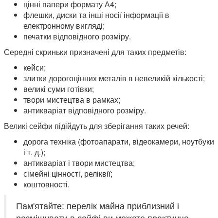
цінні папери формату А4;
флешки, диски та інші носії інформації в
електронному вигляді;
печатки відповідного розміру.
Середні скриньки призначені для таких предметів:
кейси;
злитки дорогоцінних металів в невеликій кількості;
великі суми готівки;
твори мистецтва в рамках;
антикваріат відповідного розміру.
Великі сейфи підійдуть для зберігання таких речей:
дорога техніка (фотоапарати, відеокамери, ноутбуки
і т. д.);
антикваріат і твори мистецтва;
сімейні цінності, реліквії;
коштовності.
Пам'ятайте: перелік майна приблизний і
розміщувати в сейфі ви можете практично