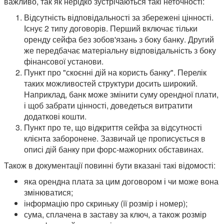
важливо, так як нерідко зустрічаються такі неточності:
Відсутність відповідальності за збережені цінності.
Існує 2 типу договорів. Перший включає тільки
оренду сейфа без зобов'язань з боку банку. Другий
же передбачає матеріальну відповідальність з боку
фінансової установи.
Пункт про "скоєнні дій на користь банку". Перелік
таких можливостей структури досить широкий.
Наприклад, банк може змінити суму орендної плати,
і щоб забрати цінності, доведеться витратити
додаткові кошти.
Пункт про те, що відкриття сейфа за відсутності
клієнта заборонене. Зазвичай це прописується в
описі дій банку при форс-мажорних обставинах.
Також в документації повинні бути вказані такі відомості:
яка орендна плата за цим договором і чи може вона
змінюватися;
інформацію про скриньку (її розмір і номер);
сума, сплачена в заставу за ключ, а також розмір