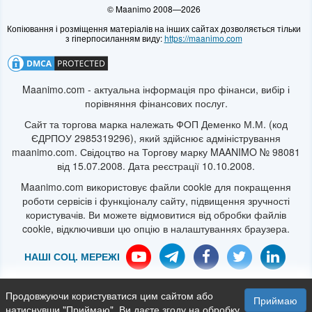
© Maanimo 2008—2026
https://maanimo.com
Maanimo.com - актуальна інформація про фінанси, вибір і
порівняння фінансових послуг.
Сайт та торгова марка належать ФОП Деменко М.М. (код
ЄДРПОУ 2985319296), який здійснює адміністрування
maanimo.com. Свідоцтво на Торгову марку MAANIMO № 98081
від 15.07.2008. Дата реєстрації 10.10.2008.
Maanimo.com використовує файли cookie для покращення
роботи сервісів і функціоналу сайту, підвищення зручності
користувачів. Ви можете відмовитися від обробки файлів
cookie, відключивши цю опцію в налаштуваннях браузера.
Продовжуючи користуватися цим сайтом або
Про нас
Політика конфіденційності
Угода користувача
Приймаю
натиснувши "Приймаю", Ви даєте згоду на обробку