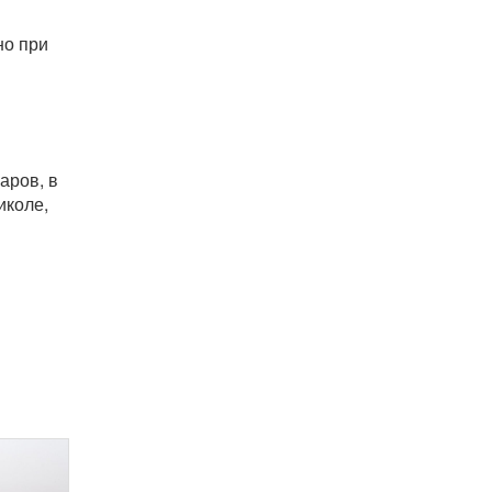
но при
аров, в
иколе,