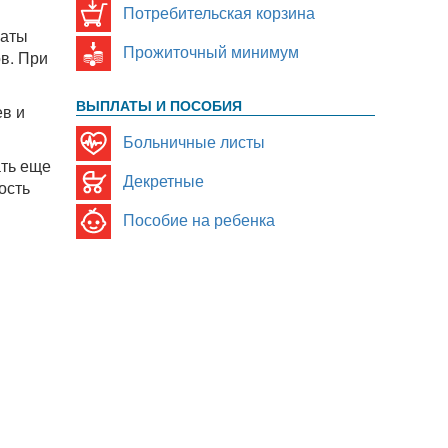
Потребительская корзина
латы
Прожиточный минимум
ов. При
ВЫПЛАТЫ И ПОСОБИЯ
в и
Больничные листы
ать еще
Декретные
ость
Пособие на ребенка