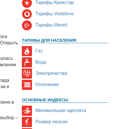
Тарифы Киевстар
Тарифы Vodafone
Тарифы lifecell
 она
ТАРИФЫ ДЛЯ НАСЕЛЕНИЯ
 Открыть
Газ
талась
Вода
рмлении
Электричество
лада
Отопление
так и
ОСНОВНЫЕ ИНДЕКСЫ
ожно в
Минимальная зарплата
 выбор –
Размер пенсии