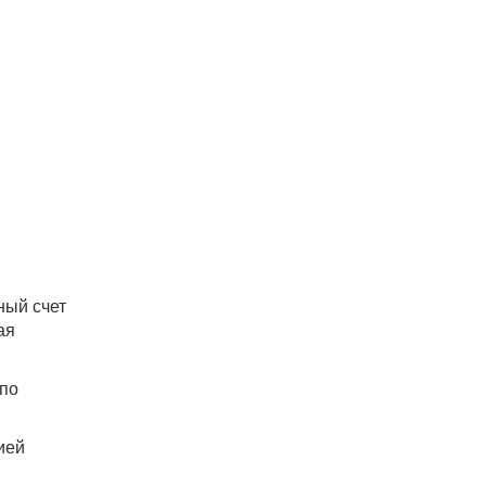
ный счет
ая
 по
ией