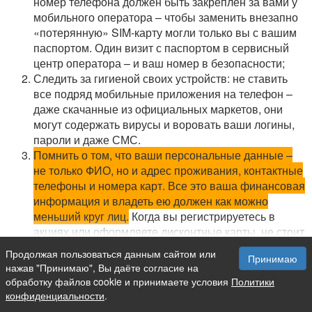
номер телефона должен быть закреплен за вами у
мобильного оператора – чтобы заменить внезапно
«потерянную» SIM-карту могли только вы с вашим
паспортом. Один визит с паспортом в сервисный
центр оператора – и ваш номер в безопасности;
Следить за гигиеной своих устройств: не ставить
все подряд мобильные приложения на телефон –
даже скачанные из официальных маркетов, они
могут содержать вирусы и воровать ваши логины,
пароли и даже СМС.
Помнить о том, что ваши персональные данные –
не только ФИО, но и адрес проживания, контактные
телефоны и номера карт. Все это ваша финансовая
информация и владеть ею должен как можно
меньший круг лиц.
Когда вы регистрируетесь в
акциях или оформляете дисконтные карты, не стоит
давать полную информацию о себе и оставлять
Продолжая пользоваться данным сайтом или
Принимаю
ваш финансовый номер. К маркетинговым
нажав "Принимаю", Вы даёте согласие на
программам и магазинам нет таких строгих
обработку файлов cookie и принимаете условия
Политики
требований к защите персональных данных, как к
конфиденциальности
.
Банкам, поэтому от утечки данных в интернет из