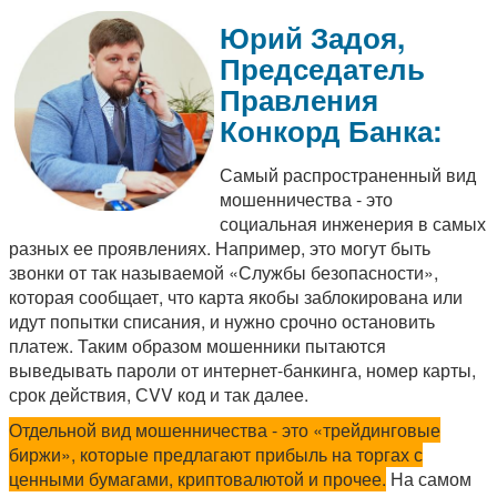
Юрий Задоя,
Председатель
Правления
Конкорд Банка:
Самый распространенный вид
мошенничества - это
социальная инженерия в самых
разных ее проявлениях. Например, это могут быть
звонки от так называемой «Службы безопасности»,
которая сообщает, что карта якобы заблокирована или
идут попытки списания, и нужно срочно остановить
платеж. Таким образом мошенники пытаются
выведывать пароли от интернет-банкинга, номер карты,
срок действия, СVV код и так далее.
Отдельной вид мошенничества - это «трейдинговые
биржи», которые предлагают прибыль на торгах с
ценными бумагами, криптовалютой и прочее.
На самом