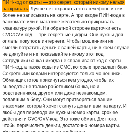
ПИН-код от карты — это секрет, который никому нельзя
раскрывать.
Лучше не сохранять его в телефоне и тем
более не записывать на карте. А при вводе ПИН-кода в
банкомате или в магазине желательно прикрывать
клавиатуру рукой. На обратной стороне карточки есть
CVC/CVV-код — три секретные цифры. Они нужны для
оплаты покупок в интернете. Чтобы мошенники не
смогли потратить деньги с вашей карты, ни в коем случае
не диктуйте и не показывайте никому этот код.
Сотрудники банка никогда не спрашивают код с карты,
ПИН-код, а также коды из СМС, которые присылает банк.
Секретными кодами интересуются только мошенники.
Обманщик готов прикинуться кем угодно, чтобы их
выведать: не только работником банка, но и
родственником, другом или даже незнакомцем,
попавшим в беду. Они могут притворяться вашим
знакомым, который хочет скинуть деньги вам на карту. И
якобы для перевода им нужны номер карты, срок ее
действия и CVC/CVV-код. Это тоже обман. Для того,
чтобы перечислить деньги, достаточно номера карты.
Никакие другие данные не требуются.