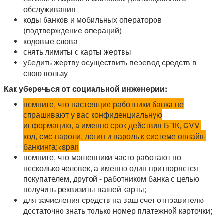
обслуживания
коды банков и мобильных операторов
(подтверждение операций)
кодовые слова
снять лимиты с карты жертвы
убедить жертву осуществить перевод средств в
свою пользу
Как уберечься от социальной инженерии:
помните, что настоящие работники банка не
спрашивают у вас конфиденциальную
информацию, а именно срок действия БПК, CVV-
код, смс-пароли, логин и пароль к системе онлайн-
банкинга;<span
помните, что мошенники часто работают по
несколько человек, а именно один притворяется
покупателем, другой - работником банка с целью
получить реквизиты вашей карты;
для зачисления средств на ваш счет отправителю
достаточно знать только номер платежной карточки;